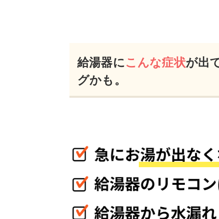
給湯器に
こんな症状
が出
グかも。