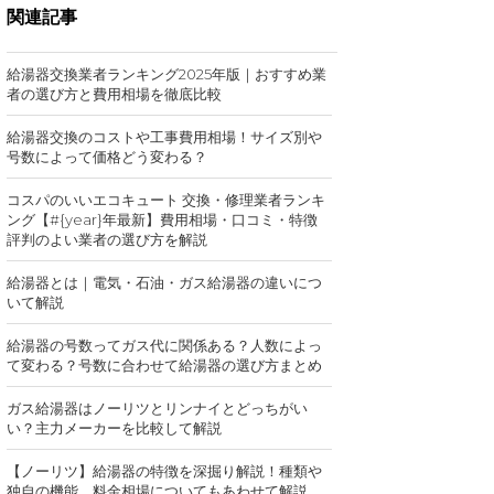
関連記事
給湯器交換業者ランキング2025年版｜おすすめ業
者の選び方と費用相場を徹底比較
給湯器交換のコストや工事費用相場！サイズ別や
号数によって価格どう変わる？
コスパのいいエコキュート 交換・修理業者ランキ
ング【#{year}年最新】費用相場・口コミ・特徴
評判のよい業者の選び方を解説
給湯器とは｜電気・石油・ガス給湯器の違いにつ
いて解説
給湯器の号数ってガス代に関係ある？人数によっ
て変わる？号数に合わせて給湯器の選び方まとめ
ガス給湯器はノーリツとリンナイとどっちがい
い？主力メーカーを比較して解説
【ノーリツ】給湯器の特徴を深掘り解説！種類や
独自の機能、料金相場についてもあわせて解説