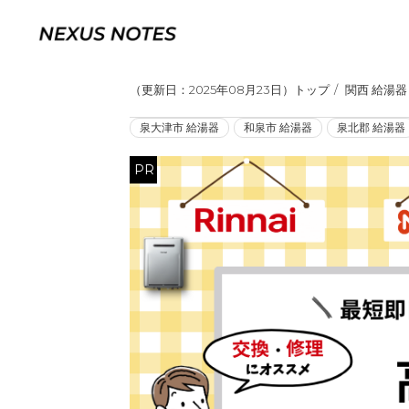
（
更新日：2025年08月23日
）
トップ
関西 給湯器
泉大津市 給湯器
和泉市 給湯器
泉北郡 給湯器