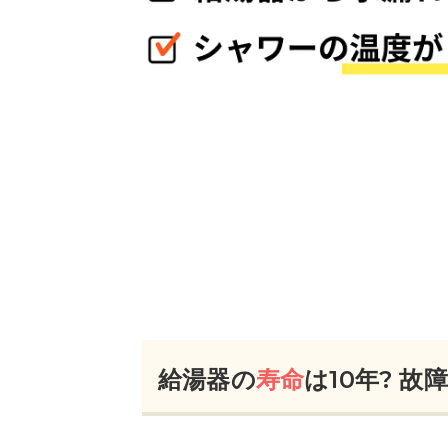
給湯器の
寿命
は10年? 