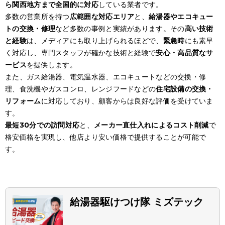
ら関西地方まで全国的に対応
している業者です。
多数の営業所を持つ
広範囲な対応エリア
と、
給湯器やエコキュー
トの交換・修理
など多数の事例と実績があります。その
高い技術
と経験
は、メディアにも取り上げられるほどで、
緊急時
にも素早
く対応し、専門スタッフが確かな技術と経験で
安心・高品質なサ
ービス
を提供します。
また、ガス給湯器、電気温水器、エコキュートなどの交換・修
理、食洗機やガスコンロ、レンジフードなどの
住宅設備の交換・
リフォーム
に対応しており、顧客からは良好な評価を受けていま
す。
最短30分での訪問対応
と、
メーカー直仕入れによるコスト削減
で
格安価格を実現し、他店より安い価格で提供することが可能で
す。
給湯器駆けつけ隊 ミズテック