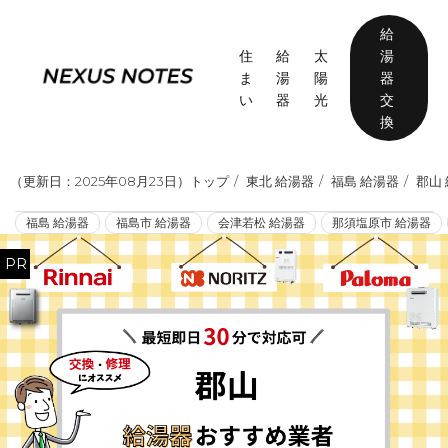
給
住
給
太
湯
ま
湯
陽
器
い
器
光
交
換
（
更新日：2025年08月23日
）
トップ
東北 給湯器
福島 給湯器
郡山
福島 給湯器
福島市 給湯器
会津若松 給湯器
那須塩原市 給湯器