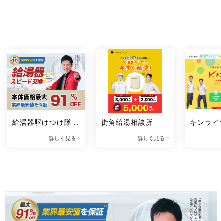
給湯器駆けつけ隊 
街角給湯相談所
キンライ
ミズテック
詳しく見る >
詳しく見る >