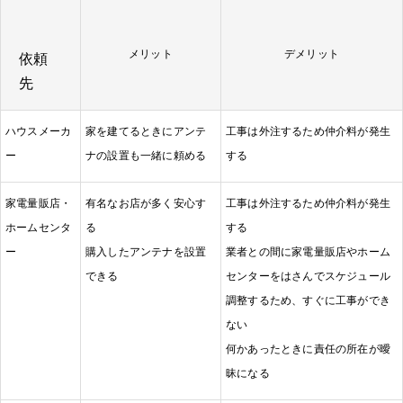
メリット
デメリット
依頼
先
ハウスメーカ
家を建てるときにアンテ
工事は外注するため仲介料が発生
ー
ナの設置も一緒に頼める
する
家電量販店・
有名なお店が多く安心す
工事は外注するため仲介料が発生
ホームセンタ
る
する
ー
購入したアンテナを設置
業者との間に家電量販店やホーム
できる
センターをはさんでスケジュール
調整するため、すぐに工事ができ
ない
何かあったときに責任の所在が曖
昧になる