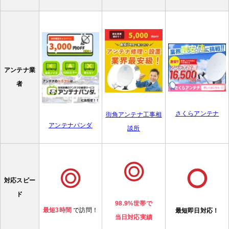
アンテナ業
者
さくらアンテナ
街角アンテナ工事相
アンテナパンダ
談所
対応スピー
ド
98.9%世帯で
最短3時間
で訪問！
最短即日対応！
当日対応実績