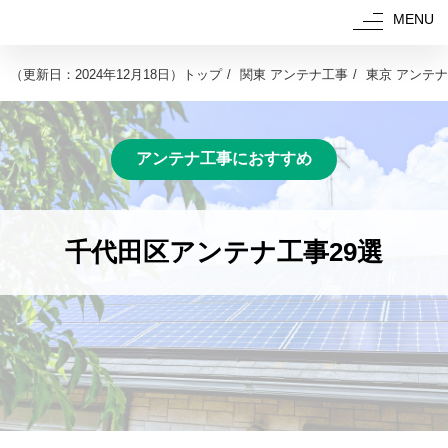
MENU
（
更新日：2024年12月18日
）
トップ
関東 アンテナ工事
東京 アンテ
アンテナ工事におすすめ
千代田区アンテナ工事29選