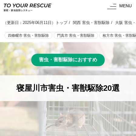
MENU
（
更新日：2025年06月11日
）
トップ
関西 害虫・害獣駆除
大阪 害虫
四條畷市 害虫・害獣駆除
門真市 害虫・害獣駆除
枚方市 害虫・害獣
害虫・害獣駆除におすすめ
寝屋川市害虫・害獣駆除20選