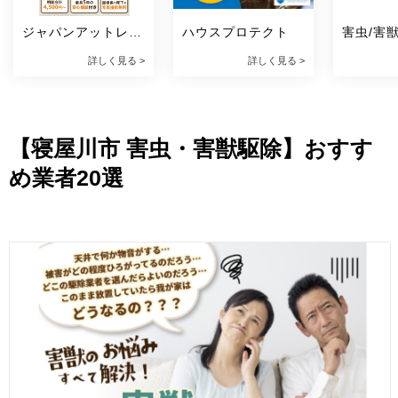
ジャパンアットレス
ハウスプロテクト
害虫/害
キュー
ト
詳しく見る >
詳しく見る >
【寝屋川市 害虫・害獣駆除】おすす
め業者20選