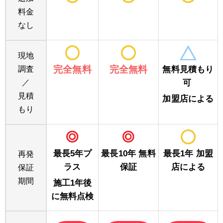
料金
なし
現地
完全無料
完全無料
調査
無料見積もり
／
可
見積
加盟店による
もり
最長5年プ
最長10年 無料
最長1年 加盟
再発
ラス
保証
店による
保証
期間
施工1年後
に無料点検